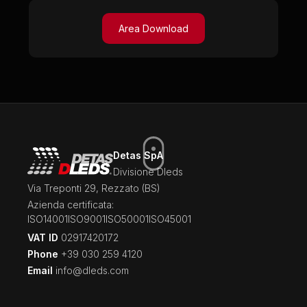
Area Download
Detas SpA
Divisione Dleds
Via Treponti 29, Rezzato (BS)
Azienda certificata:
ISO14001
ISO9001
ISO50001
ISO45001
VAT ID
02917420172
Phone
+39 030 259 4120
Email
info@dleds.com