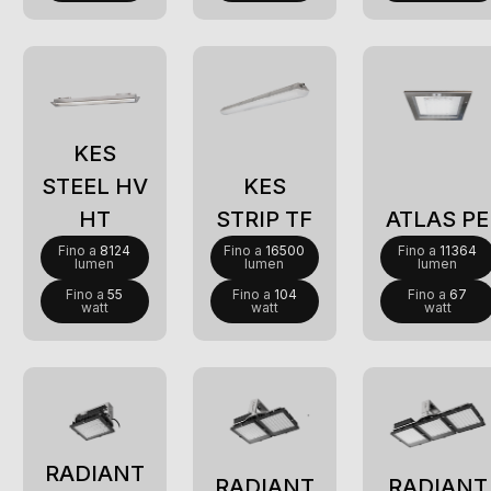
KES
STEEL HV
KES
HT
STRIP TF
ATLAS PE
Fino a
8124
Fino a
16500
Fino a
11364
lumen
lumen
lumen
Fino a
55
Fino a
104
Fino a
67
watt
watt
watt
RADIANT
New
New
New
RADIANT
RADIANT