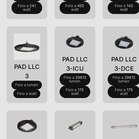
Fino a
241
Fino a
455
Fino a
140
watt
watt
watt
New
PAD LLC
PAD LLC
PAD LLC
Phase-out
3-ICU
3-DCE
3
Fino a
29612
Fino a
29612
lumen
lumen
Fino a
lumen
Fino a
175
Fino a
175
Fino a
watt
watt
watt