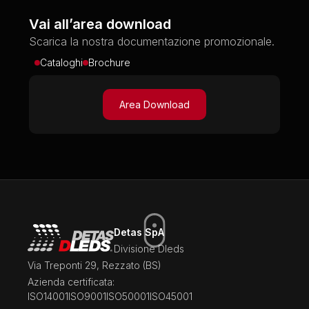
Vai all’area download
Scarica la nostra documentazione promozionale.
Cataloghi
Brochure
Area Download
Detas SpA
Divisione Dleds
Via Treponti 29, Rezzato (BS)
Azienda certificata:
ISO14001
ISO9001
ISO50001
ISO45001