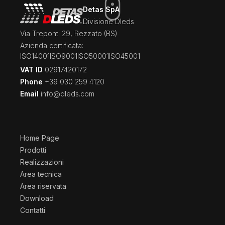
Detas SpA
Divisione Dleds
Via Treponti 29, Rezzato (BS)
Azienda certificata:
ISO14001
ISO9001
ISO50001
ISO45001
VAT ID
02917420172
Phone
+39 030 259 4120
Email
info@dleds.com
Home Page
Prodotti
Realizzazioni
Area tecnica
Area riservata
Download
Contatti