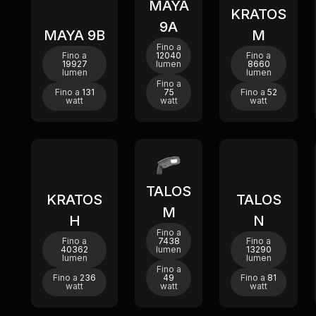
MAYA
New
KRATOS
9A
MAYA 9B
M
Fino a
Fino a
12040
Fino a
19927
lumen
8660
lumen
lumen
Fino a
Fino a
131
75
Fino a
52
watt
watt
watt
New
TALOS
KRATOS
TALOS
M
H
N
Fino a
Fino a
7438
Fino a
40362
lumen
13290
lumen
lumen
Fino a
Fino a
236
49
Fino a
81
watt
watt
watt