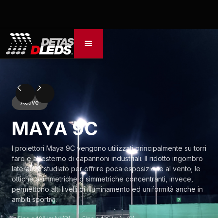
Active
MAYA 9C
I proiettori Maya 9C vengono utilizzati principalmente su torri
faro e all’esterno di capannoni industriali. Il ridotto ingombro
laterale è studiato per offrire poca esposizione al vento; le
ottiche asimmetriche o simmetriche concentranti, invece,
permettono alti livelli di illuminamento ed uniformità anche in
ambiti sportivi.