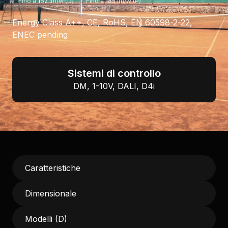
Fino a
162
lm/w (D)
Fino a
185
lm/w (P)
Energy Class A++, CE, RoHS, EN 60598-2-22,
ENEC pending
Sistemi di controllo
DM, 1-10V, DALI, D4i
Caratteristiche
Dimensionale
Modelli (D)