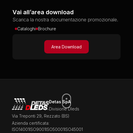
Vai all’area download
Scarica la nostra documentazione promozionale.
Cataloghi
Brochure
Area Download
Detas SpA
Divisione Dleds
Via Treponti 29, Rezzato (BS)
Azienda certificata:
ISO14001
ISO9001
ISO50001
ISO45001