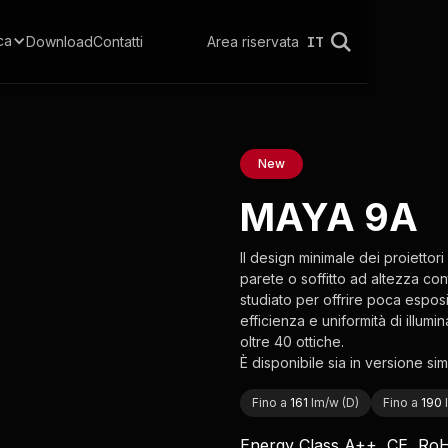
ca
Download
Contatti
Area riservata
IT
New
MAYA 9A
Il design minimale dei proiettori
parete o soffitto ad altezza con
studiato per offrire poca esposi
efficienza e uniformità di illumin
oltre 40 ottiche.
È disponibile sia in versione si
Fino a
161
lm/w (D)
Fino a
190
Energy Class A++, CE, Ro