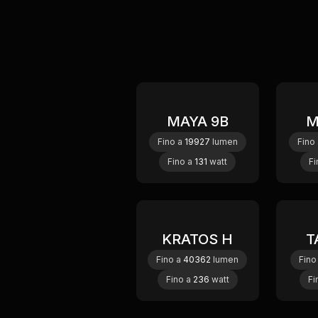
MAYA 9B
M
New
Fino a
19927
lumen
Fino
Fino a
131
watt
Fi
KRATOS H
T
New
Fino a
40362
lumen
Fino
Fino a
236
watt
Fi