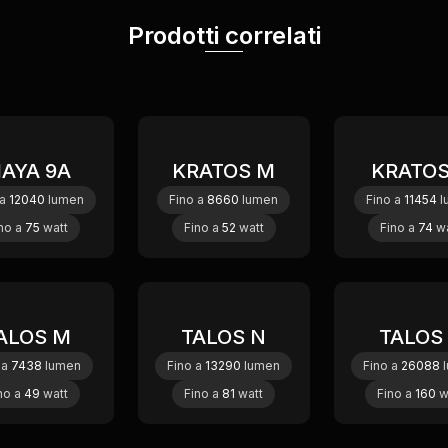
Prodotti correlati
AYA 9A
KRATOS M
KRATOS
New
New
N
 a
12040
lumen
Fino a
8660
lumen
Fino a
11454
l
no a
75
watt
Fino a
52
watt
Fino a
74
wa
ALOS M
TALOS N
TALOS
 a
7438
lumen
Fino a
13290
lumen
Fino a
26088
l
no a
49
watt
Fino a
81
watt
Fino a
160
w