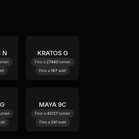
 N
KRATOS G
ew
New
umen
Fino a
27480
lumen
tt
Fino a
167
watt
 G
MAYA 9C
umen
Fino a
40127
lumen
att
Fino a
241
watt