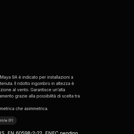
 Maya 9A è indicato per installazioni a
tenuta. Il ridotto ingombro in altezza è
zione al vento. Garantisce un’alta
amento grazie alla possibilità di scelta tra
mmetrica che asimmetrica.
lm/w (P)
HS, EN 60598-2-22, ENEC pending