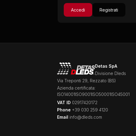
Accedi
Registrati
Detas SpA
Divisione Dleds
Via Treponti 29, Rezzato (BS)
Azienda certificata:
ISO14001
ISO9001
ISO50001
ISO45001
VAT ID
02917420172
Phone
+39 030 259 4120
Email
info@dleds.com